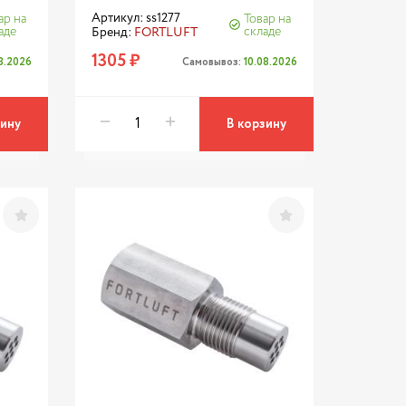
Артикул: ss1277
ар на
Товар на
аде
складе
Бренд:
FORTLUFT
1305 ₽
08.2026
Самовывоз:
10.08.2026
зину
В корзину