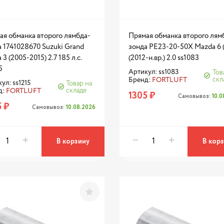
ая обманка второго лямбда-
Прямая обманка второго лям
 1741028670 Suzuki Grand
зонда PE23-20-50X Mazda 6 (
a 3 (2005-2015) 2.7 185 л.с.
(2012-н.вр.) 2.0 ss1083
5
Артикул: ss1083
Тов
скл
Бренд:
FORTLUFT
ул: ss1215
Товар на
складе
д:
FORTLUFT
1305 ₽
Самовывоз:
10.
 ₽
Самовывоз:
10.08.2026
В корзину
В кор