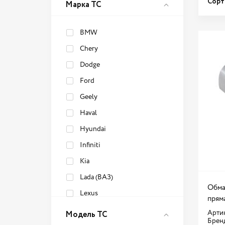
Сорт
Марка ТС
BMW
Chery
Dodge
Ford
Geely
Haval
Hyundai
Infiniti
Kia
Lada (ВАЗ)
Обма
Lexus
прям
Mitsubishi
Модель ТС
Артик
Брен