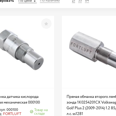
ировать
По наличию
21
35
84
По цене
нка датчика кислорода
Прямая обманка второго лям
ая механическая 000100
зонда 1K0254201CX Volkswa
Golf Plus 2 (2009-2014) 1.2 85
ул: 000100
Товар на
складе
л.с. ss1281
д:
FORTLUFT