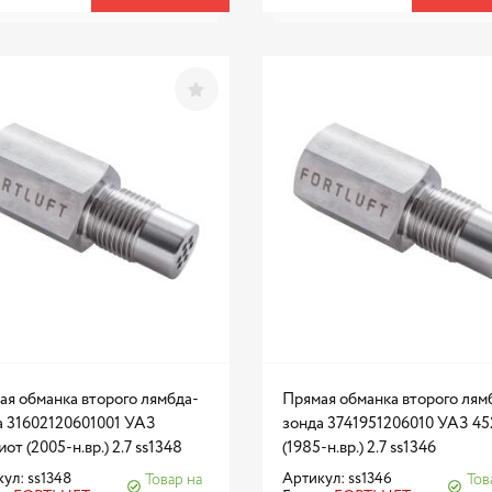
ая обманка второго лямбда-
Прямая обманка второго лям
а 31602120601001 УАЗ
зонда 3741951206010 УАЗ 45
от (2005-н.вр.) 2.7 ss1348
(1985-н.вр.) 2.7 ss1346
ул: ss1348
Артикул: ss1346
Товар на
Тов