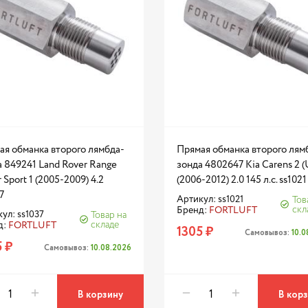
ая обманка второго лямбда-
Прямая обманка второго лям
 849241 Land Rover Range
зонда 4802647 Kia Carens 2 
 Sport 1 (2005-2009) 4.2
(2006-2012) 2.0 145 л.с. ss1021
7
Артикул: ss1021
Тов
скл
Бренд:
FORTLUFT
ул: ss1037
Товар на
складе
д:
FORTLUFT
1305 ₽
Самовывоз:
10.
 ₽
Самовывоз:
10.08.2026
В корзину
В кор