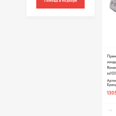
Помощь в подборе
Rio
S60
Santa Fe
Signum
Solaris
Sonata
Sorento
Прям
Sportage
зонда
Sunny
Rover
ss103
Tiguan
Артик
Transit
Брен
1305
Tucson
V70
X-Trail