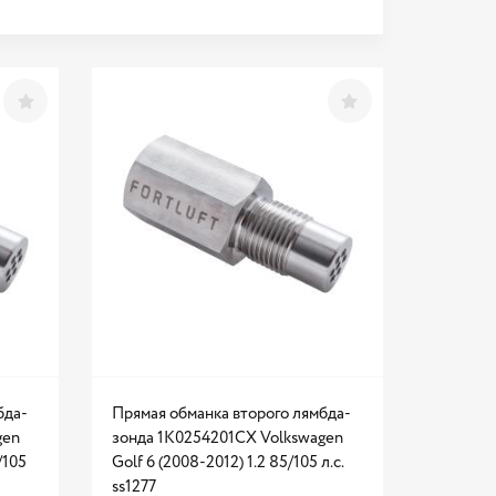
бда-
Прямая обманка второго лямбда-
gen
зонда 1K0254201CX Volkswagen
/105
Golf 6 (2008-2012) 1.2 85/105 л.с.
ss1277