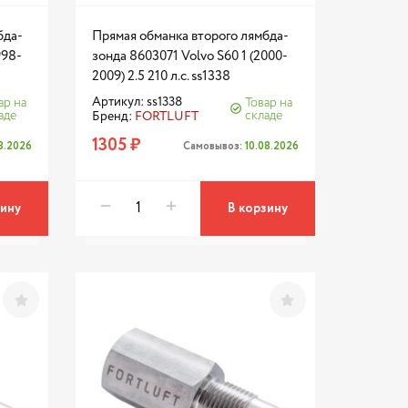
бда-
Прямая обманка второго лямбда-
998-
зонда 8603071 Volvo S60 1 (2000-
2009) 2.5 210 л.с. ss1338
Артикул: ss1338
ар на
Товар на
аде
складе
Бренд:
FORTLUFT
1305 ₽
08.2026
Самовывоз:
10.08.2026
зину
В корзину