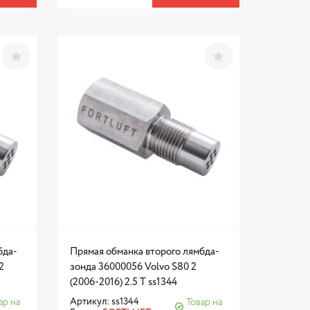
бда-
Прямая обманка второго лямбда-
2
зонда 36000056 Volvo S80 2
(2006-2016) 2.5 T ss1344
Артикул: ss1344
ар на
Товар на