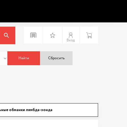
Вход
Найти
Сбросить
ьные обманки лямбда-зонда