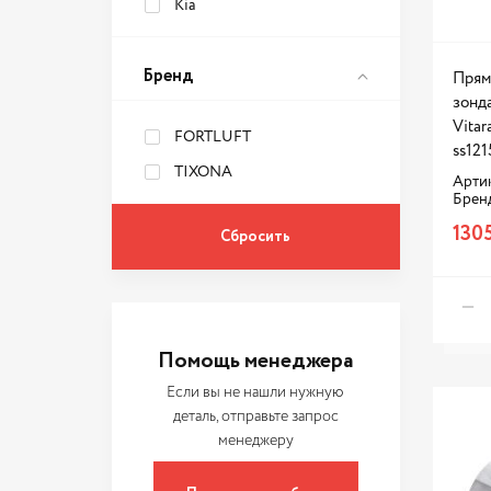
Granta
Kia
Hilux Surf
Бренд
Insignia
Прям
зонда
Kaptur
Vitar
FORTLUFT
Logan
ss121
TIXONA
M35
Артик
Брен
Octavia
1305
Optima
Outlander
Polo
Помощь менеджера
Qashqai
RAV4
Если вы не нашли нужную
деталь, отправьте запрос
RX450h
менеджеру
Rapid