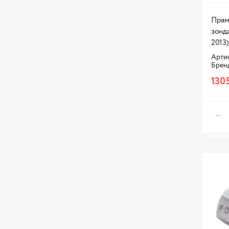
Прям
зонда
2013)
Артик
Брен
1305