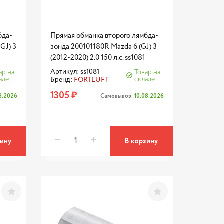
бда-
Прямая обманка второго лямбда-
GJ) 3
зонда 200101180R Mazda 6 (GJ) 3
(2012-2020) 2.0 150 л.с. ss1081
Артикул: ss1081
ар на
Товар на
аде
складе
Бренд:
FORTLUFT
1305 ₽
08.2026
Самовывоз:
10.08.2026
зину
В корзину