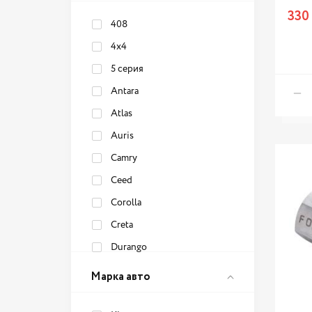
Nissan
330
Opel
408
Peugeot
4x4
Renault
5 серия
Skoda
Antara
Toyota
Atlas
Volkswagen
Auris
Volvo
Camry
Ceed
Corolla
Creta
Durango
Duster
Марка авто
Elantra