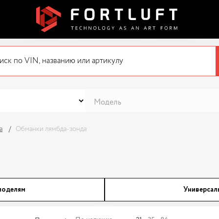
а
Обманки лямбда-зонда
моделям
Универсал