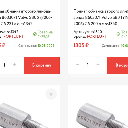
ая обманка второго лямбда-
Прямая обманка второго лям
 8603071 Volvo S80 2 (2006-
зонда 8603071 Volvo S80 1 (1
 2.5 231 л.с. ss1342
2006) 2.5 200 л.с. ss1340
ул: ss1342
Артикул: ss1340
Товар на
Тов
складе
скл
д:
FORTLUFT
Бренд:
FORTLUFT
 ₽
1305 ₽
Самовывоз:
10.08.2026
Самовывоз:
10.
В корзину
В кор