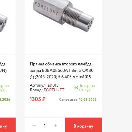
бда-
Прямая обманка второго лямбда-
(UN)
зонда B08A0ES60A Infiniti QX80
(1) (2013-2020) 5.6 405 л.с. ss1015
Артикул: ss1015
ар на
Товар на
аде
складе
Бренд:
FORTLUFT
1305 ₽
08.2026
Самовывоз:
10.08.2026
зину
В корзину