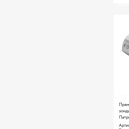
X3
X5
XC90
Прям
зонд
Патри
Артик