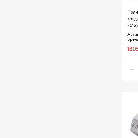
Прям
зонда
2013)
Артик
Брен
1305