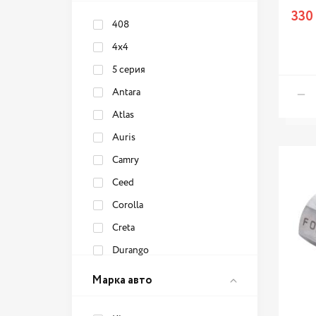
Nissan
330
Opel
408
Peugeot
4x4
Renault
5 серия
Skoda
Antara
Toyota
Atlas
Volkswagen
Auris
Volvo
Camry
Ceed
Corolla
Creta
Durango
Duster
Марка авто
Elantra