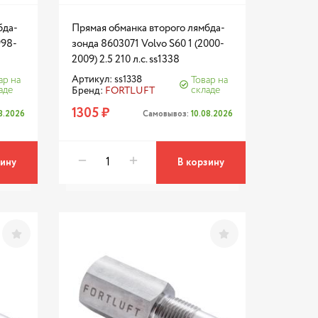
бда-
Прямая обманка второго лямбда-
998-
зонда 8603071 Volvo S60 1 (2000-
2009) 2.5 210 л.с. ss1338
Артикул: ss1338
ар на
Товар на
аде
складе
Бренд:
FORTLUFT
1305 ₽
08.2026
Самовывоз:
10.08.2026
зину
В корзину