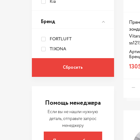
Granta
Kia
Hilux Surf
Бренд
Insignia
Прям
зонда
Kaptur
Vitar
FORTLUFT
Logan
ss121
TIXONA
M35
Артик
Брен
Octavia
1305
Optima
Outlander
Polo
Помощь менеджера
Qashqai
RAV4
Если вы не нашли нужную
деталь, отправьте запрос
RX450h
менеджеру
Rapid