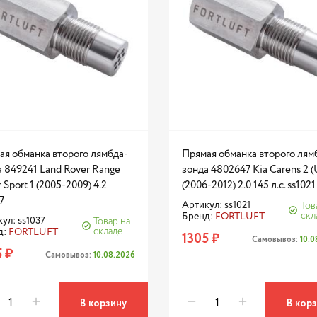
ая обманка второго лямбда-
Прямая обманка второго лям
 849241 Land Rover Range
зонда 4802647 Kia Carens 2 
 Sport 1 (2005-2009) 4.2
(2006-2012) 2.0 145 л.с. ss1021
7
Артикул: ss1021
Тов
скл
Бренд:
FORTLUFT
ул: ss1037
Товар на
складе
д:
FORTLUFT
1305 ₽
Самовывоз:
10.
 ₽
Самовывоз:
10.08.2026
В корзину
В кор