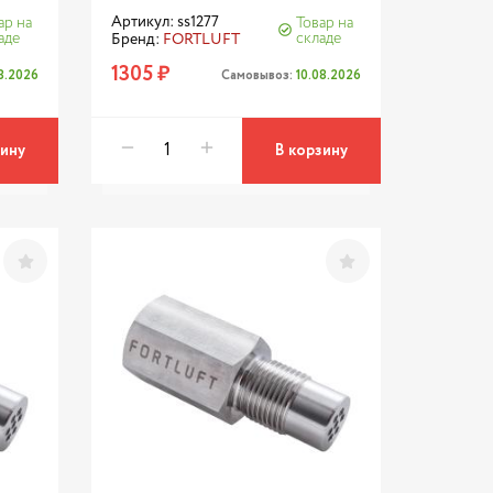
Артикул: ss1277
ар на
Товар на
аде
складе
Бренд:
FORTLUFT
1305 ₽
08.2026
Самовывоз:
10.08.2026
зину
В корзину