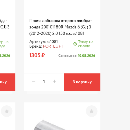
бда-
Прямая обманка второго лямбда-
GJ) 3
зонда 200101180R Mazda 6 (GJ) 3
(2012-2020) 2.0 150 л.с. ss1081
Артикул: ss1081
ар на
Товар на
аде
складе
Бренд:
FORTLUFT
1305 ₽
08.2026
Самовывоз:
10.08.2026
зину
В корзину