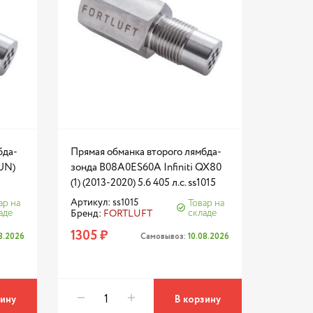
бда-
Прямая обманка второго лямбда-
(UN)
зонда B08A0ES60A Infiniti QX80
(1) (2013-2020) 5.6 405 л.с. ss1015
Артикул: ss1015
ар на
Товар на
аде
складе
Бренд:
FORTLUFT
1305 ₽
08.2026
Самовывоз:
10.08.2026
зину
В корзину