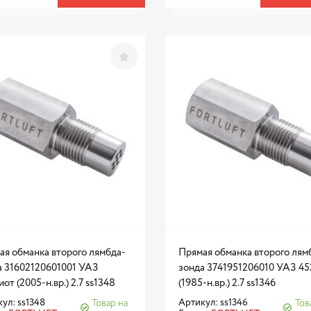
ая обманка второго лямбда-
Прямая обманка второго лям
а 31602120601001 УАЗ
зонда 3741951206010 УАЗ 45
от (2005-н.вр.) 2.7 ss1348
(1985-н.вр.) 2.7 ss1346
ул: ss1348
Артикул: ss1346
Товар на
Тов