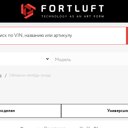
а
Обманки лямбда-зонда
моделям
Универсал