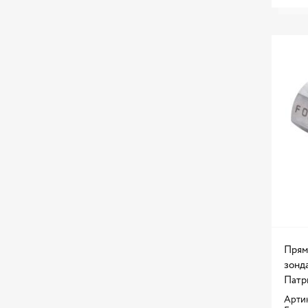
X3
X5
XC90
Прям
зонд
Патри
Артик