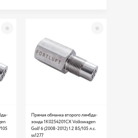
бда-
Прямая обманка второго лямбда-
gen
зонда 1K0254201CX Volkswagen
/105
Golf 6 (2008-2012) 1.2 85/105 л.с.
ss1277