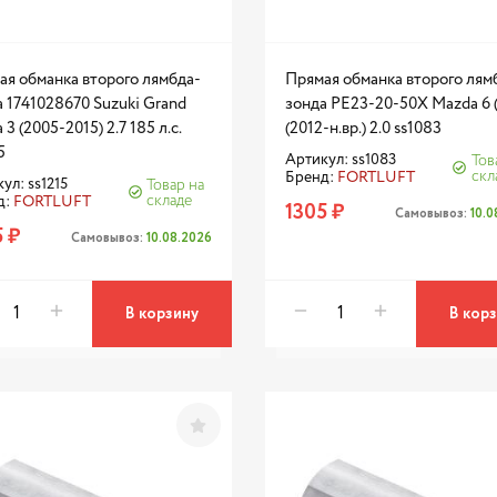
ая обманка второго лямбда-
Прямая обманка второго лям
 1741028670 Suzuki Grand
зонда PE23-20-50X Mazda 6 (
a 3 (2005-2015) 2.7 185 л.с.
(2012-н.вр.) 2.0 ss1083
5
Артикул: ss1083
Тов
скл
Бренд:
FORTLUFT
ул: ss1215
Товар на
складе
д:
FORTLUFT
1305 ₽
Самовывоз:
10.
 ₽
Самовывоз:
10.08.2026
В корзину
В кор