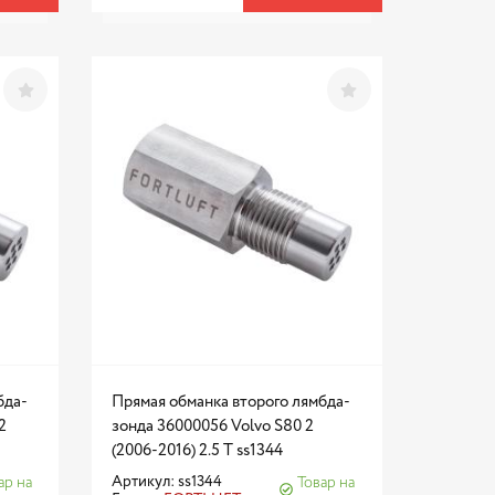
бда-
Прямая обманка второго лямбда-
2
зонда 36000056 Volvo S80 2
(2006-2016) 2.5 T ss1344
Артикул: ss1344
ар на
Товар на