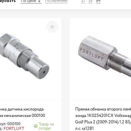
ировать
По наличию
21
35
84
По цене
нка датчика кислорода
Прямая обманка второго лям
ая механическая 000100
зонда 1K0254201CX Volkswa
Golf Plus 2 (2009-2014) 1.2 85
ул: 000100
Товар на
складе
л.с. ss1281
д:
FORTLUFT