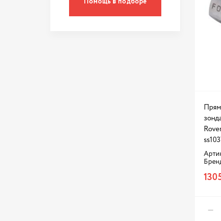
Помощь в подборе
Rio
S60
Santa Fe
Signum
Solaris
Sonata
Sorento
Прям
Sportage
зонда
Sunny
Rover
ss103
Tiguan
Артик
Transit
Брен
1305
Tucson
V70
X-Trail