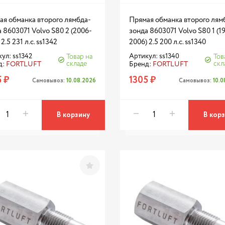
ая обманка второго лямбда-
Прямая обманка второго лям
 8603071 Volvo S80 2 (2006-
зонда 8603071 Volvo S80 1 (1
 2.5 231 л.с. ss1342
2006) 2.5 200 л.с. ss1340
ул: ss1342
Артикул: ss1340
Товар на
Тов
складе
скл
д:
FORTLUFT
Бренд:
FORTLUFT
 ₽
1305 ₽
Самовывоз:
10.08.2026
Самовывоз:
10.
В корзину
В кор