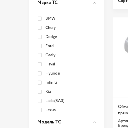
Сорт
Марка ТС
BMW
Chery
Dodge
Ford
Geely
Haval
Hyundai
Infiniti
Kia
Lada (ВАЗ)
Обма
Lexus
прям
Mitsubishi
Модель ТС
Артик
Брен