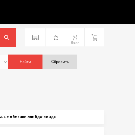
Вход
Найти
Сбросить
ьные обманки лямбда-зонда