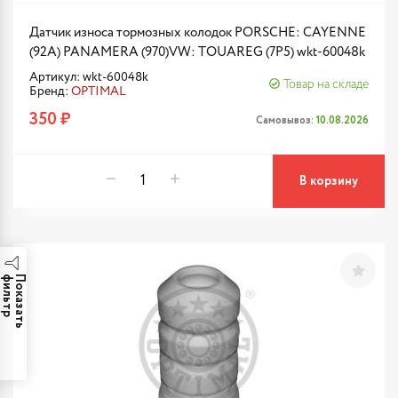
Датчик износа тормозных колодок PORSCHE: CAYENNE
(92A) PANAMERA (970)VW: TOUAREG (7P5) wkt-60048k
Артикул: wkt-60048k
Товар на складе
Бренд:
OPTIMAL
350 ₽
Самовывоз:
10.08.2026
В корзину
р
П
о
к
а
з
а
т
ь
ф
и
л
ь
т