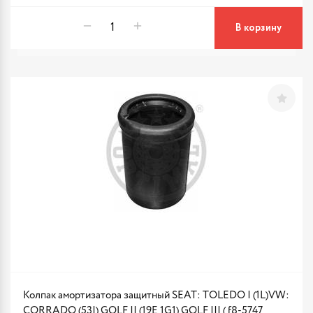
В корзину
Колпак амортизатора защитный SEAT: TOLEDO I (1L)VW:
CORRADO (53I) GOLF II (19E 1G1) GOLF III ( f8-5747