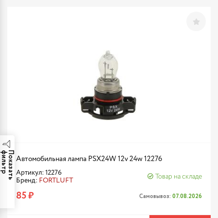
р
П
о
к
а
з
а
т
ь
ф
и
л
ь
т
Автомобильная лампа PSX24W 12v 24w 12276
Артикул: 12276
Товар на складе
Бренд:
FORTLUFT
85 ₽
Самовывоз:
07.08.2026