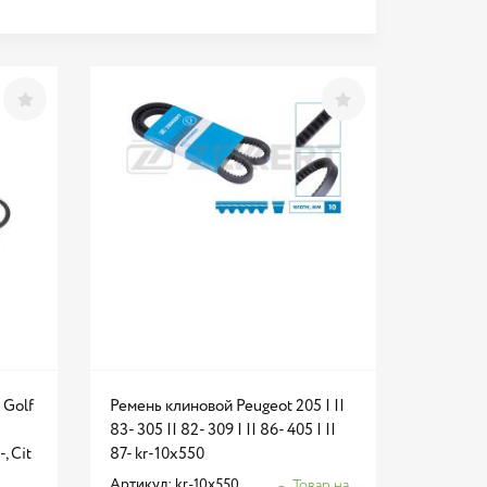
 Golf
Ремень клиновой Peugeot 205 I II
83- 305 II 82- 309 I II 86- 405 I II
, Cit
87- kr-10x550
Артикул: kr-10x550
Товар на