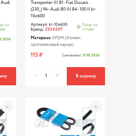
, Audi
Transporter III 81- Fiat Ducato
(230_) 94- Audi 80 III 84- 100 II kr-
10x600
Артикул: kr-10x600
ар на
Товар на
аде
складе
Бренд:
ZEKKERT
Материал:
EPDM (Этилен-
08.2026
пропиленовый каучук)
115 ₽
Самовывоз:
11.08.2026
зину
В корзину