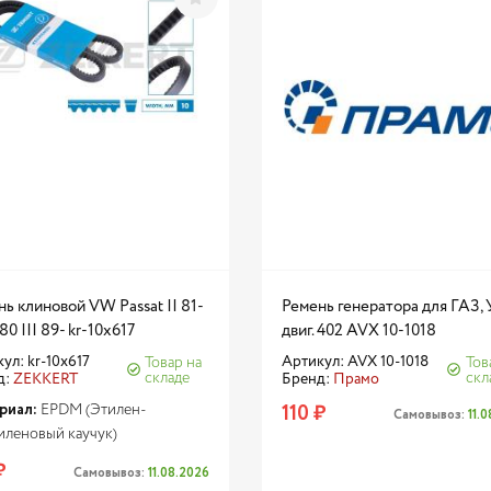
ь клиновой VW Passat II 81-
Ремень генератора для ГАЗ, 
80 III 89- kr-10x617
двиг. 402 AVX 10-1018
ул: kr-10x617
Артикул: AVX 10-1018
Товар на
Тов
складе
скл
д:
ZEKKERT
Бренд:
Прамо
риал:
110 ₽
EPDM (Этилен-
Самовывоз:
11.
леновый каучук)
₽
Самовывоз:
11.08.2026