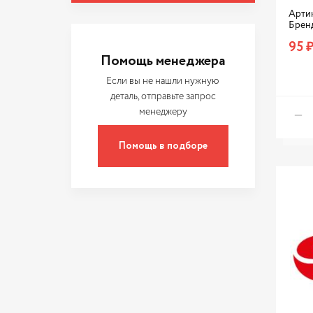
DONGIL
Арти
EUROREPAR
Брен
95 
FEBEST
Помощь менеджера
FINWHALE
Если вы не нашли нужную
FORD
деталь, отправьте запрос
менеджеру
FRANCECAR
G-Part
Помощь в подборе
GALLANT
GATES
GEELY
GENERAL MOTORS
GREAT WALL
Globelt
HERZOG