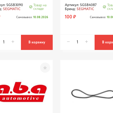
кул: SGSB3090
Артикул: SGSB4087
Товар на
Тов
складе
скл
д:
SEGMATIC
Бренд:
SEGMATIC
₽
100 ₽
Самовывоз:
10.08.2026
Самовывоз:
10.
В корзину
В кор