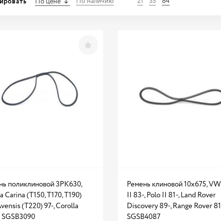
ировать
По наличию
21
35
84
По цене
нь поликлиновой 3PK630,
Ремень клиновой 10x675, VW
a Carina (T150, T170, T190)
II 83-, Polo II 81-, Land Rover
Avensis (T220) 97-, Corolla
Discovery 89-, Range Rover 81-
- SGSB3090
SGSB4087