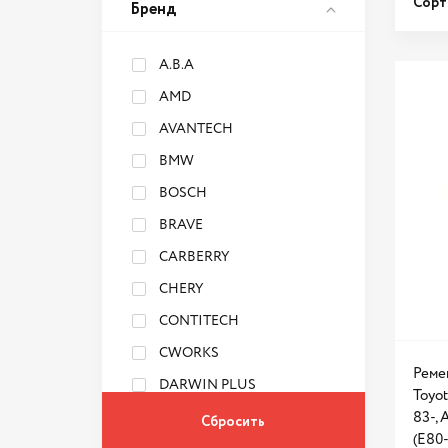
Сорт
Бренд
A.B.A
AMD
AVANTECH
BMW
BOSCH
BRAVE
CARBERRY
CHERY
CONTITECH
CWORKS
Реме
DARWIN PLUS
Toyot
DAYCO
83-, 
(E80