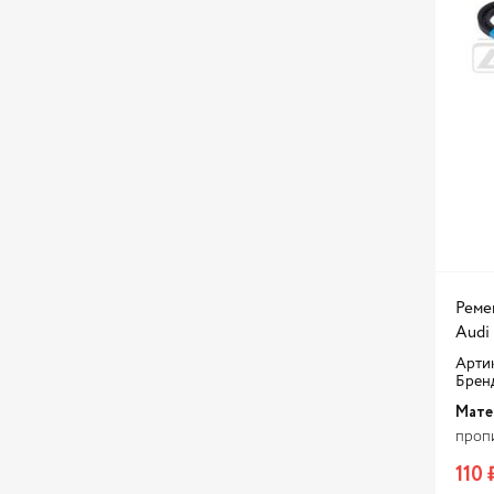
MAZDA
MEGAPOWER
MERCEDES BENZ
MEYLE
MILES
MITSUBISHI
MITSUBOSHI
Metaco
Mobiland
Ремен
NISSAN
Audi 
NO NAME
Артик
Брен
NSP
Мате
PATRON
пропи
PEKAR
110 