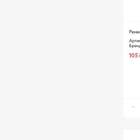
HOFER
HOLA
HONDA
HYUNDAI / KIA
Реме
JAPANPARTS
Арти
Брен
JP GROUP
105 
KRAFT
LECAR
LUZAR
LYNXAUTO
MANDO
MAPCO
MARSHALL
MASUMA