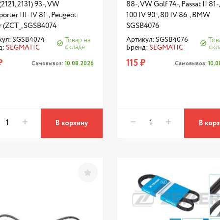
(2121, 2131) 93-, VW
88-, VW Golf 74-, Passat II 81-
porter III-IV 81-, Peugeot
100 IV 90-, 80 IV 86-, BMW
r (ZCT_, SGSB4074
SGSB4076
кул: SGSB4074
Артикул: SGSB4076
Товар на
Тов
складе
скл
д:
SEGMATIC
Бренд:
SEGMATIC
₽
115 ₽
Самовывоз:
10.08.2026
Самовывоз:
10.
В корзину
В кор