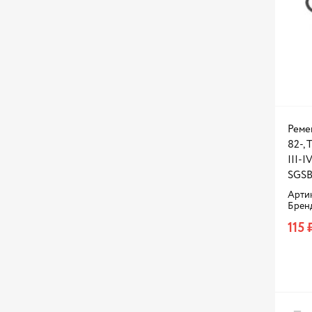
Реме
82-, 
III-I
SGSB
Арти
Брен
115 