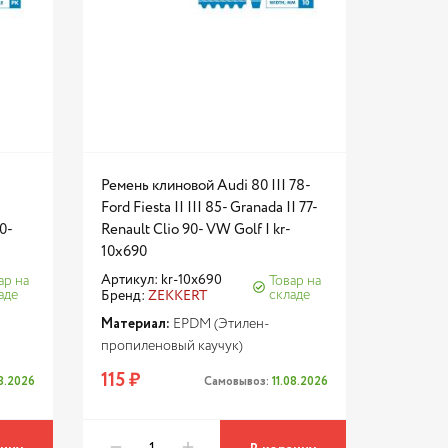
Ремень клиновой Audi 80 III 78-
Ford Fiesta II III 85- Granada II 77-
80-
Renault Clio 90- VW Golf I kr-
10x690
Артикул: kr-10x690
ар на
Товар на
аде
складе
Бренд:
ZEKKERT
Материал:
EPDM (Этилен-
пропиленовый каучук)
115 ₽
08.2026
Самовывоз:
11.08.2026