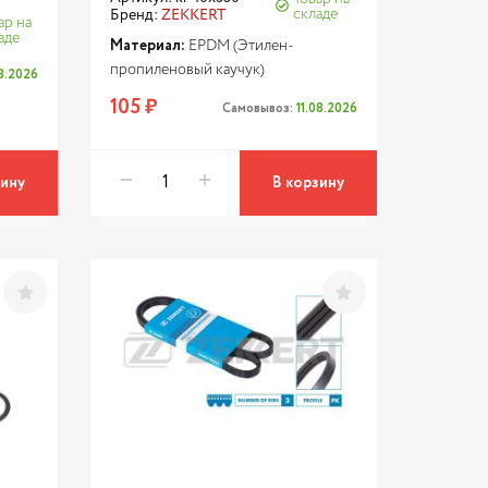
складе
Бренд:
ZEKKERT
ар на
аде
Материал:
EPDM (Этилен-
пропиленовый каучук)
08.2026
105 ₽
Самовывоз:
11.08.2026
зину
В корзину