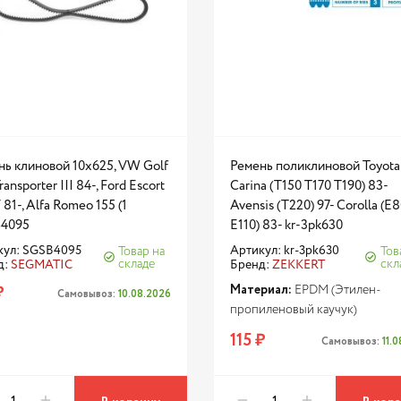
нь клиновой 10x625, VW Golf
Ремень поликлиновой Toyota
Transporter III 84-, Ford Escort
Carina (T150 T170 T190) 83-
V 81-, Alfa Romeo 155 (1
Avensis (T220) 97- Corolla (E
4095
E110) 83- kr-3pk630
кул: SGSB4095
Артикул: kr-3pk630
Товар на
Тов
складе
скл
д:
SEGMATIC
Бренд:
ZEKKERT
₽
Материал:
EPDM (Этилен-
Самовывоз:
10.08.2026
пропиленовый каучук)
115 ₽
Самовывоз:
11.