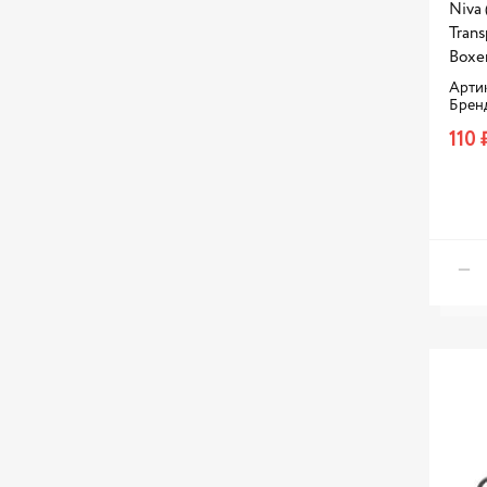
ZEKKERT
Niva 
Trans
ZENTPARTS
Boxe
БРТ
Арти
Прамо
Брен
110 
УАЗ
ЯРТ