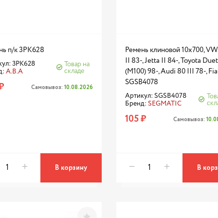
нь п/к 3PK628
Ремень клиновой 10x700, VW
II 83-, Jetta II 84-, Toyota Duet
кул: 3PK628
Товар на
складе
(M100) 98-, Audi 80 III 78-, Fia
д:
A.B.A
SGSB4078
₽
Самовывоз:
10.08.2026
Артикул: SGSB4078
Тов
скл
Бренд:
SEGMATIC
105 ₽
Самовывоз:
10.
В корзину
В кор