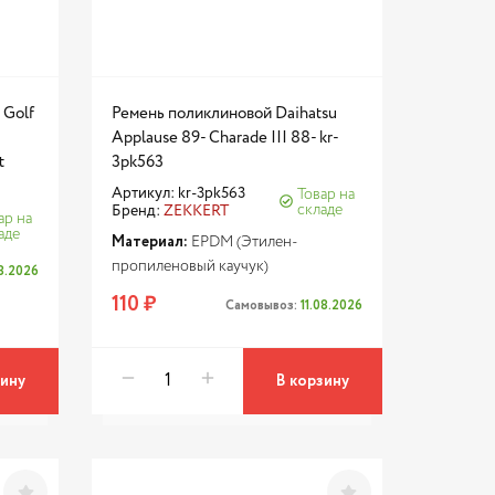
 Golf
Ремень поликлиновой Daihatsu
Applause 89- Charade III 88- kr-
t
3pk563
Артикул: kr-3pk563
Товар на
складе
Бренд:
ZEKKERT
ар на
аде
Материал:
EPDM (Этилен-
пропиленовый каучук)
08.2026
110 ₽
Самовывоз:
11.08.2026
зину
В корзину