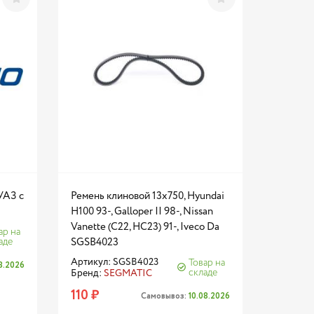
УАЗ с
Ремень клиновой 13x750, Hyundai
H100 93-, Galloper II 98-, Nissan
Vanette (C22, HC23) 91-, Iveco Da
ар на
аде
SGSB4023
Артикул: SGSB4023
Товар на
08.2026
складе
Бренд:
SEGMATIC
110 ₽
Самовывоз:
10.08.2026