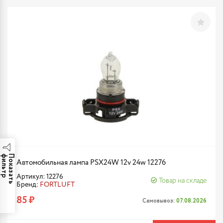
р
П
о
к
а
з
а
т
ь
ф
и
л
ь
т
Автомобильная лампа PSX24W 12v 24w 12276
Артикул: 12276
Товар на складе
Бренд:
FORTLUFT
85 ₽
Самовывоз:
07.08.2026