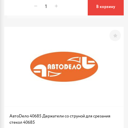
В корзину
АвтоDело 40685 Держатели со струной для срезания
стекол 40685